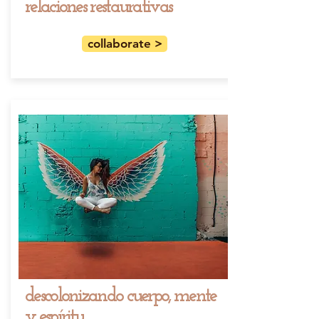
relaciones restaurativas
collaborate >
descolonizando cuerpo, mente
y espíritu