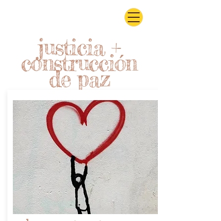
justicia +
construcción
de paz